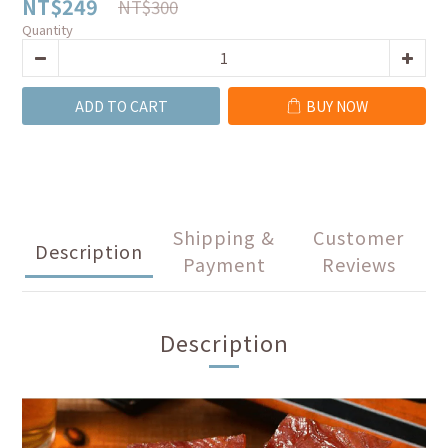
NT$249
NT$300
Quantity
ADD TO CART
BUY NOW
Shipping &
Customer
Description
Payment
Reviews
Description