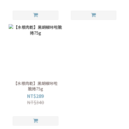
【水根肉乾】黑胡椒咔啦
脆捲75g
NT$289
NT$340