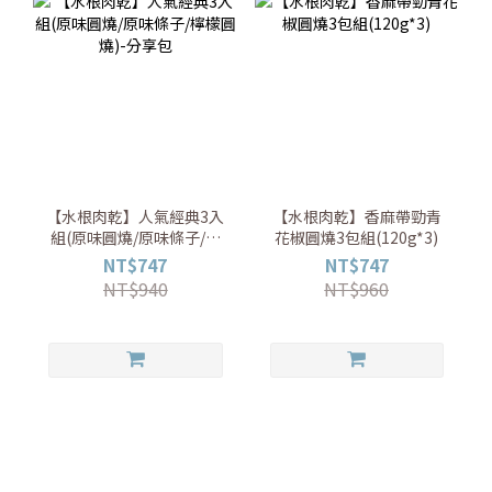
【水根肉乾】人氣經典3入
【水根肉乾】香麻帶勁青
組(原味圓燒/原味條子/檸
花椒圓燒3包組(120g*3)
檬圓燒)-分享包
NT$747
NT$747
NT$940
NT$960